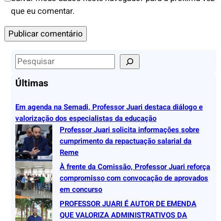
que eu comentar.
S
e
Últimas
a
r
Em agenda na Semadi, Professor Juari destaca diálogo e
c
valorização dos especialistas da educação
h
Professor Juari solicita informações sobre
cumprimento da repactuação salarial da
Reme
À frente da Comissão, Professor Juari reforça
compromisso com convocação de aprovados
em concurso
PROFESSOR JUARI É AUTOR DE EMENDA
QUE VALORIZA ADMINISTRATIVOS DA